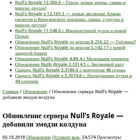
Null’s Royale 13.300.6 – Герои, новые арены, скины и
многое другое!
Null’s Royale v.12.169.3 — новые эволюции Армии
скелетов и Королевского призрака, скины, сундуки и
многое другое!
Null’s Royale 11.548.0 с Императрицей духов и новой
Печью
Обновление Null’s Royale до версии 8.256.22 — Гоблины?
Обновление Null’s Royale до версии 5.142.17 с новой
защитой башен
Обновление Null’s Royale 4.88.4 с Маленьким принцем
Обновление Nulls Royale 3.3314.5 с Эволюцией карт
Скачать Null’s Royale 3.3186.6 с контентом 46 сезона
Скачать Null’s Royale v.3.3074.6 с Легендарным путем и
44 сезоном
Главная
/
Обновление
/
Обновление сервера Null’s Royale —
добавили эмодзи колдуна
Обновление сервера Null’s Royale —
добавили эмодзи колдуна
05.10.2018
Обновление
Оставьте ком.
24,574 Просмотры