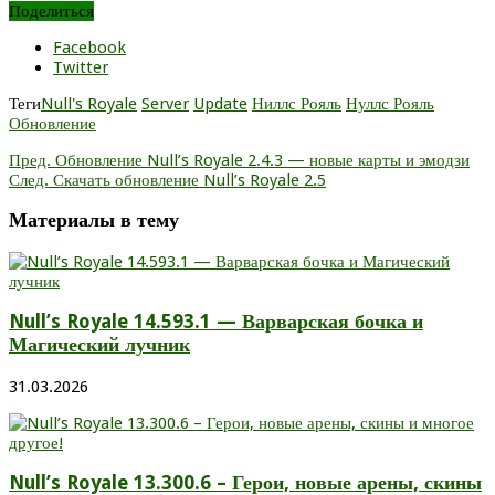
Поделиться
Facebook
Twitter
Теги
Null's Royale
Server
Update
Ниллс Рояль
Нуллс Рояль
Обновление
Пред.
Обновление Null’s Royale 2.4.3 — новые карты и эмодзи
След.
Скачать обновление Null’s Royale 2.5
Материалы в тему
Null’s Royale 14.593.1 — Варварская бочка и
Магический лучник
31.03.2026
Null’s Royale 13.300.6 – Герои, новые арены, скины