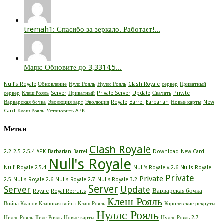
tremah1: Спасибо за зеркало. Работает!...
Марк: Обновите до 3,3314,5...
Null's Royale
Обновление
Нулс Рояль
Нуллс Рояль
Clash Royale
сервер
Приватный
сервер
Клеш Рояль
Server
Приватный
Private Server
Update
Скачать
Private
Варварская бочка
Эволюция карт
Эволюция
Royale
Barrel
Barbarian
Новые карты
New
Card
Клаш Рояль
Установить
APK
Метки
Clash Royale
2.2
2.5
2.5.4
APK
Barbarian
Barrel
Download
New Card
Null's Royale
Null' Royale 2.5.4
Null's Royale v.2.6
Nulls Royale
Private
Private
2.5
Nulls Royale 2.6
Nulls Royale 2.7
Nulls Royale 3.2
Server
Server
Update
Варварская бочка
Royale
Royal Recruits
Клеш Рояль
Война Кланов
Клановая война
Клаш Рояль
Королевские рекруты
Нуллс Рояль
Ниллс Рояль
Нилс Рояль
Новые карты
Нуллс Рояль 2.7