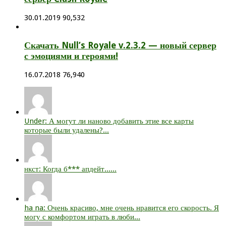
30.01.2019
90,532
Скачать Null’s Royale v.2.3.2 — новый сервер
с эмоциями и героями!
16.07.2018
76,940
Under: А могут ли наново добавить этие все карты
которые были удалены?...
нкст: Когда б*** апдейт......
ha na: Очень красиво, мне очень нравится его скорость. Я
могу с комфортом играть в люби...