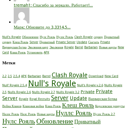
tremah1: Спасибо за зеркало. Работает!...
Марк: Обновите до 3,3314,5...
Null's Royale
Обновление
Нулс Рояль
Нуллс Рояль
Clash Royale
сервер
Приватный
сервер
Клеш Рояль
Server
Приватный
Private Server
Update
Скачать
Private
Варварская бочка
Эволюция карт
Эволюция
Royale
Barrel
Barbarian
Новые карты
New
Card
Клаш Рояль
Установить
APK
Метки
Clash Royale
2.2
2.5
2.5.4
APK
Barbarian
Barrel
Download
New Card
Null's Royale
Null' Royale 2.5.4
Null's Royale v.2.6
Nulls Royale
Private
Private
2.5
Nulls Royale 2.6
Nulls Royale 2.7
Nulls Royale 3.2
Server
Server
Update
Варварская бочка
Royale
Royal Recruits
Клеш Рояль
Война Кланов
Клановая война
Клаш Рояль
Королевские рекруты
Нуллс Рояль
Ниллс Рояль
Нилс Рояль
Новые карты
Нуллс Рояль 2.7
Нулс Рояль
Обновление
Приватный