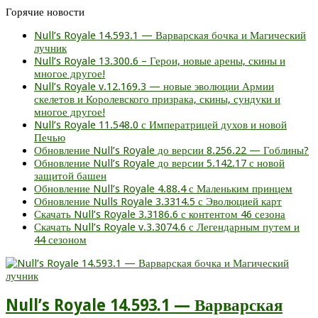
Горячие новости
Null’s Royale 14.593.1 — Варварская бочка и Магический
лучник
Null’s Royale 13.300.6 – Герои, новые арены, скины и
многое другое!
Null’s Royale v.12.169.3 — новые эволюции Армии
скелетов и Королевского призрака, скины, сундуки и
многое другое!
Null’s Royale 11.548.0 с Императрицей духов и новой
Печью
Обновление Null’s Royale до версии 8.256.22 — Гоблины?
Обновление Null’s Royale до версии 5.142.17 с новой
защитой башен
Обновление Null’s Royale 4.88.4 с Маленьким принцем
Обновление Nulls Royale 3.3314.5 с Эволюцией карт
Скачать Null’s Royale 3.3186.6 с контентом 46 сезона
Скачать Null’s Royale v.3.3074.6 с Легендарным путем и
44 сезоном
Null’s Royale 14.593.1 — Варварская