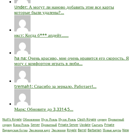
Under: А могут ли наново добавить этие все карты
которые были удалены?...
нкст: Когда б*** апдейт......
ha na: Очень красиво, мне очень нравится его скорость. Я
могу с комфортом играть в люби...
tremah1: Спасибо за зеркало. Работает!...
Марк: Обновите до 3,3314,5...
Null's Royale
Обновление
Нулс Рояль
Нуллс Рояль
Clash Royale
сервер
Приватный
сервер
Клеш Рояль
Server
Приватный
Private Server
Update
Скачать
Private
Варварская бочка
Эволюция карт
Эволюция
Royale
Barrel
Barbarian
Новые карты
New