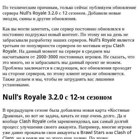
По техническим причинам, только сейчас публикуем обновление
сервера Null’s Royale 3.2.0 с 12 сезоном. Добавили новые
эмодзи, скины и другие обновления.
Как вы могли заметить, сам сервер постоянно обновлялся и
постоянно подгружал новый контент. По этому ни на день не
забрасывали разработку наших серверов. Null’s Royale является
третьим по популярности сервером по мотивам игры Clash
Royale. На данный момент на сервере в среднем мы
насчитываем от 2000-3000 постоянных игроков. Не сказать, что
это много, но и забрасывать мы данный проект не можем.
Проблема заключается в следующем, все обновления проходят
на стороне серверов, по этому клиент игры не обновляется.
Также делаем и мы, чтобы не затруднять вас лишними
установками.
Null’s Royale 3.2.0 с 12-м сезоном
В предыдущем сезоне была добавлена новая карта «Костяные
Драконы», но вот не задача, качать ее еще очень долго. Да и
вообще Clash Royale себя зарекомендовал, как самый долгий
процесс улучшения своего аккаунта. Например, многие игроки
уже давно прокачали свои аккаунты в Brawl Stars или Clash of
Clans, но в рояле им до этого еще далеко. По этому