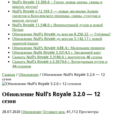
Null’s Royale 13.300.6 – Герои, новые арены, скины и
многое другое!
Null’s Royale v.12.169.3 — новые эволюции Армии
скелетов и Королевского призрака, скины, сундуки и
многое другое!
Null’s Royale 11.548.0 с Императрицей духов и новой
Печью
Обновление Null’s Royale до версии 8.256.22 — Гоблины?
Обновление Null’s Royale до версии 5.142.17 с новой
защитой башен
Обновление Null’s Royale 4.88.4 с Маленьким принцем
Обновление Nulls Royale 3.3314.5 с Эволюцией карт
Скачать Null’s Royale 3.3186.6 с контентом 46 сезона
Скачать Null’s Royale v.3.3074.6 с Легендарным путем и
44 сезоном
Главная
/
Обновление
/
Обновление Null’s Royale 3.2.0 — 12
сезон
Обновление Null’s Royale 3.2.0 — 12
сезон
28.07.2020
Обновление
Оставьте ком.
61,112 Просмотры